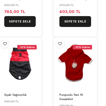
850,00 TL
670,00 TL
765,00 TL
603,00 TL
SEPETE EKLE
SEPETE EKLE
-10% İndirim
-10% İndirim
Siyah Yağmurluk
Ponponlu Yeni Yıl
Sweatshirt
850,00 TL
350,00 TL