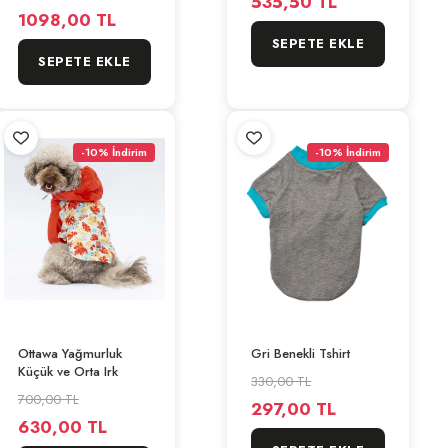
535,50 TL
1098,00 TL
SEPETE EKLE
SEPETE EKLE
-10% İndirim
-10% İndirim
Ottawa Yağmurluk
Gri Benekli Tshirt
Küçük ve Orta Irk
330,00 TL
700,00 TL
297,00 TL
630,00 TL