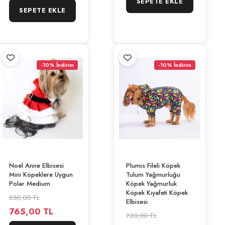
SEPETE EKLE
SEPETE EKLE
-10% İndirim
-10% İndirim
Noel Anne Elbisesi
Plumis Fileli Köpek
Mini Köpeklere Uygun
Tulum Yağmurluğu
Polar Medium
Köpek Yağmurluk
Köpek Kıyafeti Köpek
850,00 TL
Elbisesi
765,00 TL
720,00 TL