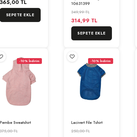
365,00 TL
10631399
349,99 TL
SEPETE EKLE
314,99 TL
SEPETE EKLE
-10% İndirim
-10% İndirim
Pembe Sweatshirt
Lacivert File Tshirt
375,00 TL
250,00 TL