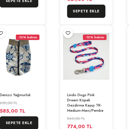
SEPETE EKLE
SEPETE EKLE
-10% İndirim
-10% İndirim
Denizci Yağmurluk
Lindo Dogs Pink
Dream Köpek
650,00 TL
Gezdirme Kayışı TR-
585,00 TL
Medium-Mavi/Pembe
860,00 TL
SEPETE EKLE
774,00 TL