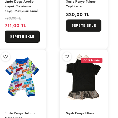
Lindo Dogs Apollo
Smile Penye Tulum-
Köpek Gezdirme
Yeşil Kenar
Kayışı Mavi/Sarı Small
320,00 TL
790,00 TL
711,00 TL
SEPETE EKLE
SEPETE EKLE
-10% İndirim
Smile Penye Tulum-
Siyah Penye Elbise
Mavi Kenar