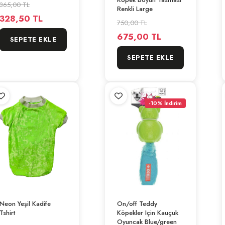
365,00 TL
Renkli Large
328,50 TL
750,00 TL
675,00 TL
SEPETE EKLE
SEPETE EKLE
-10% İndirim
Neon Yeşil Kadife
On/off Teddy
Tshirt
Köpekler Için Kauçuk
Oyuncak Blue/green