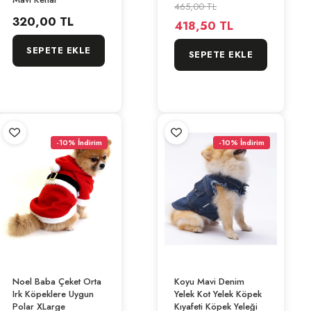
465,00 TL
320,00 TL
418,50 TL
SEPETE EKLE
SEPETE EKLE
-10% İndirim
-10% İndirim
Noel Baba Çeket Orta
Koyu Mavi Denim
Irk Köpeklere Uygun
Yelek Kot Yelek Köpek
Polar XLarge
Kıyafeti Köpek Yeleği