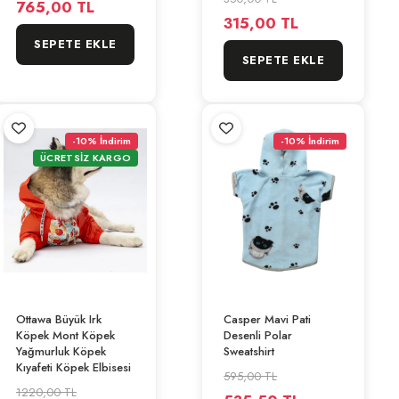
765,00 TL
315,00 TL
SEPETE EKLE
SEPETE EKLE
-10% İndirim
-10% İndirim
ÜCRETSİZ KARGO
Ottawa Büyük Irk
Casper Mavi Pati
Köpek Mont Köpek
Desenli Polar
Yağmurluk Köpek
Sweatshirt
Kıyafeti Köpek Elbisesi
595,00 TL
1220,00 TL