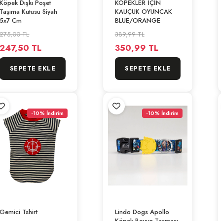
Köpek Dışkı Poşet
KÖPEKLER İÇİN
Taşıma Kutusu Siyah
KAUÇUK OYUNCAK
5x7 Cm
BLUE/ORANGE
275,00 TL
389,99 TL
247,50 TL
350,99 TL
SEPETE EKLE
SEPETE EKLE
-10% İndirim
-10% İndirim
Gemici Tshirt
Lindo Dogs Apollo
Köpek Boyun Tasması