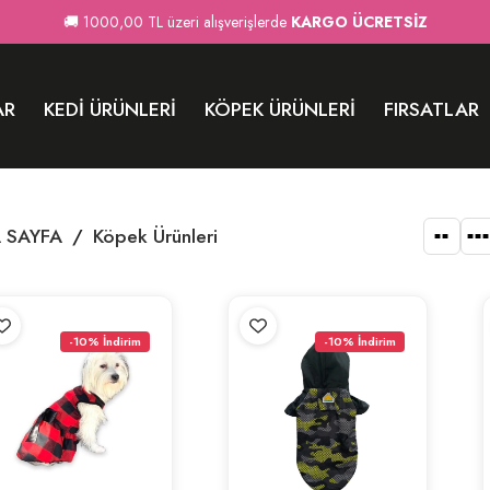
🚚 1000,00 TL üzeri alışverişlerde
KARGO ÜCRETSİZ
AR
KEDI ÜRÜNLERI
KÖPEK ÜRÜNLERI
FIRSATLAR
 SAYFA
/
Köpek Ürünleri
-10% İndirim
-10% İndirim