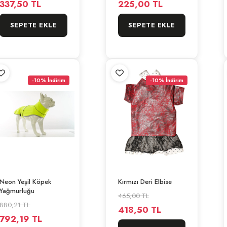
337,50 TL
225,00 TL
SEPETE EKLE
SEPETE EKLE
-10% İndirim
-10% İndirim
Neon Yeşil Köpek
Kırmızı Deri Elbise
Yağmurluğu
465,00 TL
880,21 TL
418,50 TL
792,19 TL