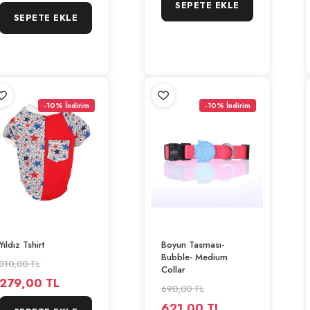
SEPETE EKLE
SEPETE EKLE
-10% İndirim
-10% İndirim
Yıldız Tshirt
Boyun Tasması-
Bubble- Medium
310,00 TL
Collar
279,00 TL
690,00 TL
621,00 TL