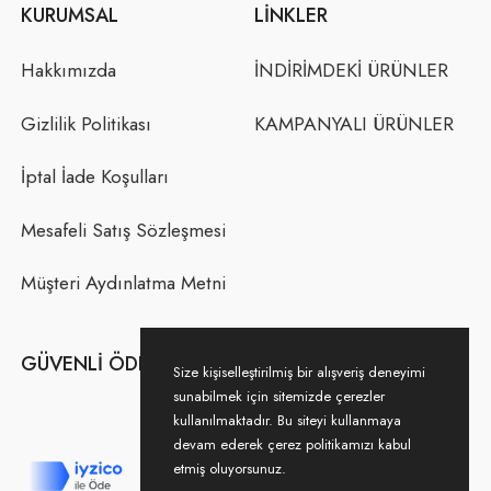
KURUMSAL
LINKLER
Hakkımızda
İNDİRİMDEKİ ÜRÜNLER
Gizlilik Politikası
KAMPANYALI ÜRÜNLER
İptal İade Koşulları
Mesafeli Satış Sözleşmesi
Müşteri Aydınlatma Metni
GÜVENLI ÖDEME
Size kişiselleştirilmiş bir alışveriş deneyimi
sunabilmek için sitemizde çerezler
kullanılmaktadır. Bu siteyi kullanmaya
devam ederek çerez politikamızı kabul
etmiş oluyorsunuz.