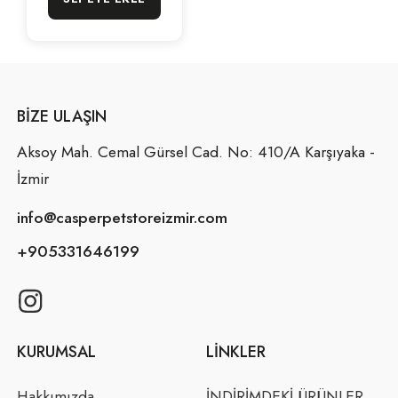
BIZE ULAŞIN
Aksoy Mah. Cemal Gürsel Cad. No: 410/A Karşıyaka -
İzmir
info@casperpetstoreizmir.com
+905331646199
KURUMSAL
LINKLER
Hakkımızda
İNDİRİMDEKİ ÜRÜNLER