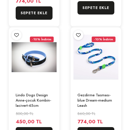
774,00 TL
SEPETE EKLE
SEPETE EKLE
-10% İndirim
-10% İndirim
Lindo Dogs Design
Gezdirme Tasması-
Anne-çocuk Kombin-
blue Dream-medium
lacivert-45cm
Leash
500,00 TL
860,00 TL
450,00 TL
774,00 TL