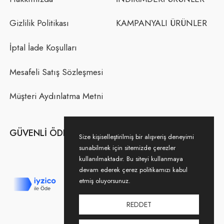
Gizlilik Politikası
KAMPANYALI ÜRÜNLER
İptal İade Koşulları
Mesafeli Satış Sözleşmesi
Müşteri Aydınlatma Metni
GÜVENLI ÖDEME
Size kişiselleştirilmiş bir alışveriş deneyimi
sunabilmek için sitemizde çerezler
kullanılmaktadır. Bu siteyi kullanmaya
devam ederek çerez politikamızı kabul
etmiş oluyorsunuz.
REDDET