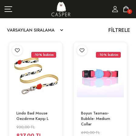
MARKALAR
0
KEDI ÜRÜNLERI
FILTRELE
KÖPEK ÜRÜNLERI
FIRSATLAR
-10% İndirim
-10% İndirim
Lindo Bad Mouse
Boyun Tasması-
Gezdirme Kayışı L
Bubble- Medium
Collar
930,00 TL
690,00 TL
837,00 TL