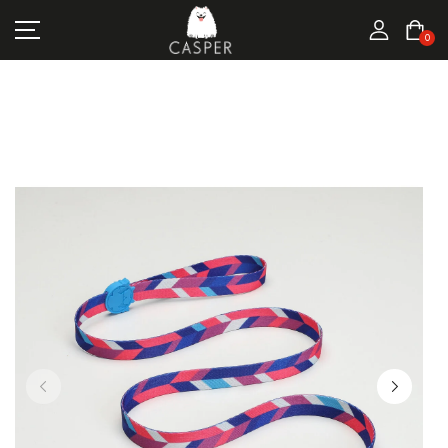
MARKALAR
0
KEDI ÜRÜNLERI
KÖPEK ÜRÜNLERI
FIRSATLAR