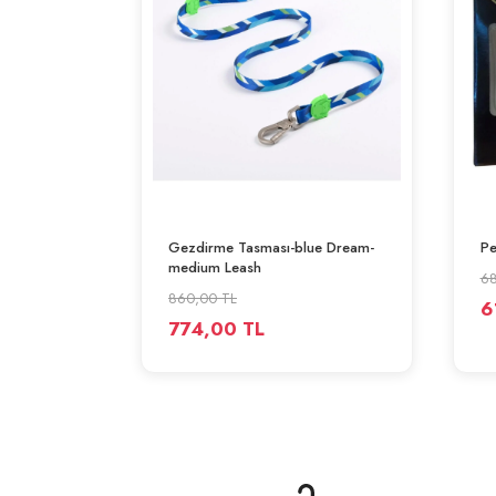
SEPETE EKLE
Gezdirme Tasması-blue Dream-
Pe
medium Leash
68
860,00 TL
6
774,00 TL