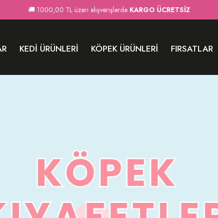
🚚 1000,00 TL üzeri alışverişlerde
KARGO ÜCRETSİZ
AR
KEDI ÜRÜNLERI
KÖPEK ÜRÜNLERI
FIRSATLAR