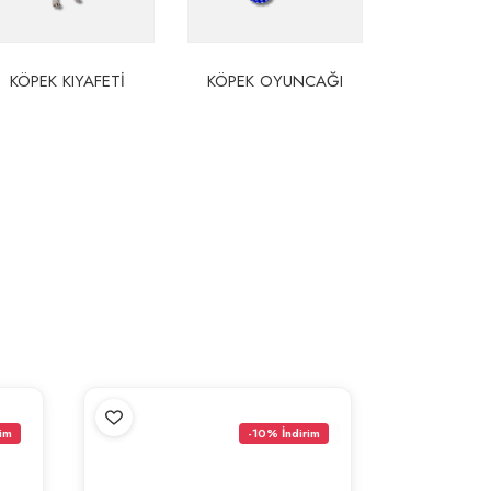
KÖPEK KIYAFETI
KÖPEK OYUNCAĞI
KEDI OY
im
-10% İndirim