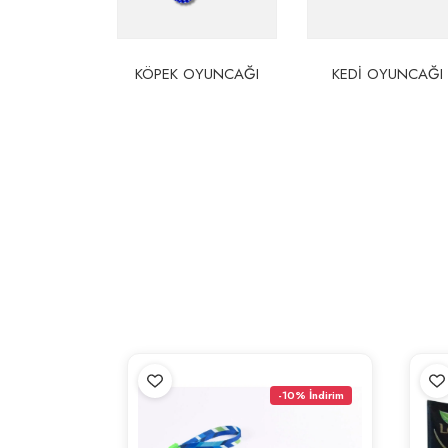
KIYAFETI
KÖPEK OYUNCAĞI
KEDI OYUNCAĞI
-10% İndirim