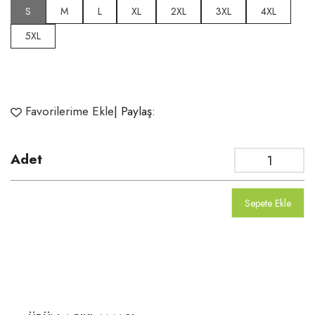
S
M
L
XL
2XL
3XL
4XL
5XL
Favorilerime Ekle
| Paylaş:
Adet
Sepete Ekle