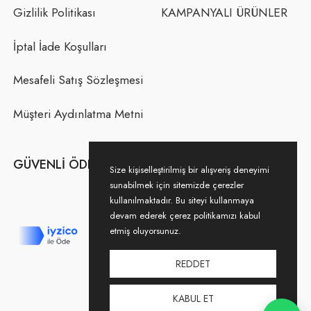
Gizlilik Politikası
KAMPANYALI ÜRÜNLER
İptal İade Koşulları
Mesafeli Satış Sözleşmesi
Müşteri Aydınlatma Metni
GÜVENLI ÖDEME
Size kişiselleştirilmiş bir alışveriş deneyimi
sunabilmek için sitemizde çerezler
kullanılmaktadır. Bu siteyi kullanmaya
devam ederek çerez politikamızı kabul
etmiş oluyorsunuz.
REDDET
KABUL ET