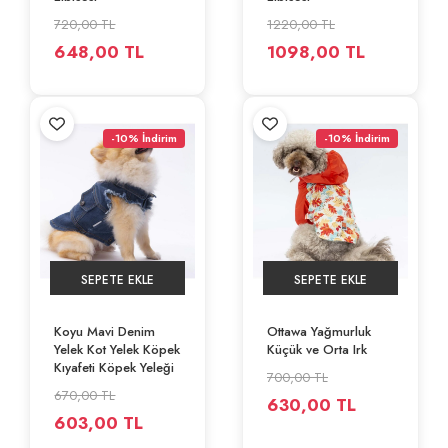
720,00 TL
1220,00 TL
648,00 TL
1098,00 TL
-10% İndirim
-10% İndirim
SEPETE EKLE
SEPETE EKLE
Koyu Mavi Denim
Ottawa Yağmurluk
Yelek Kot Yelek Köpek
Küçük ve Orta Irk
Kıyafeti Köpek Yeleği
700,00 TL
670,00 TL
630,00 TL
603,00 TL