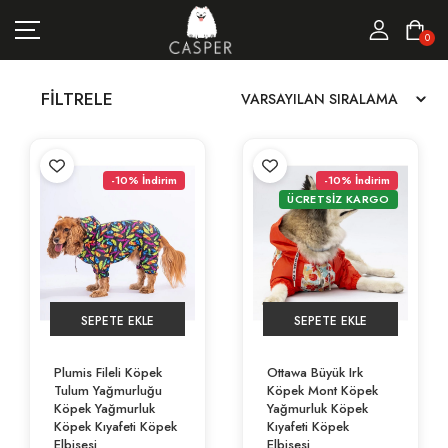
MARKALAR
0
KEDI ÜRÜNLERI
FILTRELE
KÖPEK ÜRÜNLERI
FIRSATLAR
-10% İndirim
-10% İndirim
ÜCRETSİZ KARGO
SEPETE EKLE
SEPETE EKLE
Plumis Fileli Köpek
Ottawa Büyük Irk
Tulum Yağmurluğu
Köpek Mont Köpek
Köpek Yağmurluk
Yağmurluk Köpek
Köpek Kıyafeti Köpek
Kıyafeti Köpek
Elbisesi
Elbisesi