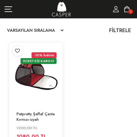
MARKALAR
0
KEDI ÜRÜNLERI
FILTRELE
KÖPEK ÜRÜNLERI
FIRSATLAR
-10% İndirim
ÜCRETSİZ KARGO
Petpretty Şeffaf Çanta
Kırmızı-siyah
1200,00 TL
1080,00 TL