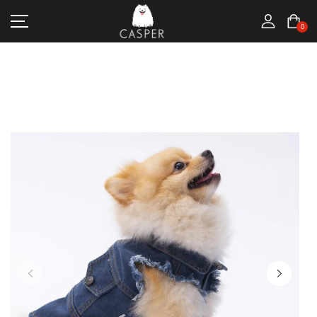
MARKALAR
0
KEDI ÜRÜNLERI
KÖPEK ÜRÜNLERI
FIRSATLAR