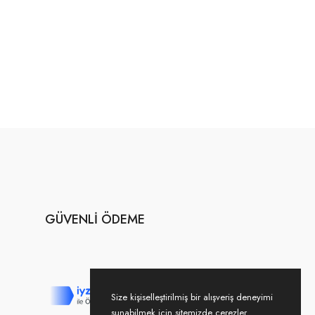
GÜVENLI ÖDEME
Size kişiselleştirilmiş bir alışveriş deneyimi
sunabilmek için sitemizde çerezler