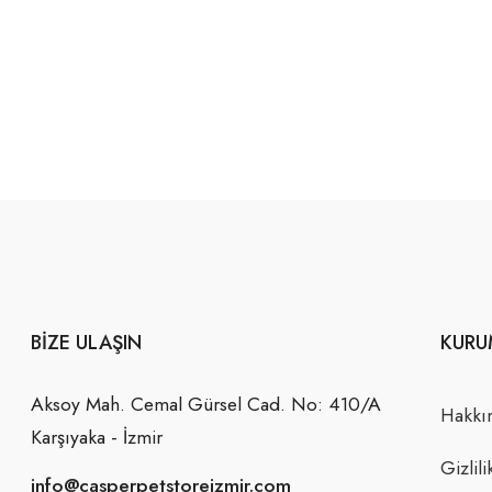
BIZE ULAŞIN
KURU
Aksoy Mah. Cemal Gürsel Cad. No: 410/A
Hakkı
Karşıyaka - İzmir
Gizlili
info@casperpetstoreizmir.com