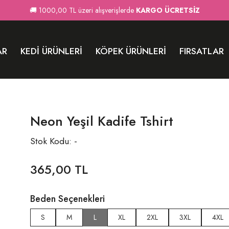
🚚 1000,00 TL üzeri alışverişlerde
KARGO ÜCRETSİZ
AR
KEDI ÜRÜNLERI
KÖPEK ÜRÜNLERI
FIRSATLAR
Neon Yeşil Kadife Tshirt
Stok Kodu: -
365,00 TL
Beden Seçenekleri
S
M
L
XL
2XL
3XL
4XL