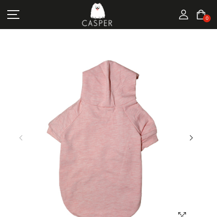
MARKALAR
0
KEDI ÜRÜNLERI
KÖPEK ÜRÜNLERI
FIRSATLAR