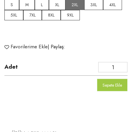
S
M
L
XL
2XL
3XL
4XL
5XL
7XL
8XL
9XL
Favorilerime Ekle
| Paylaş:
Adet
Sepete Ekle