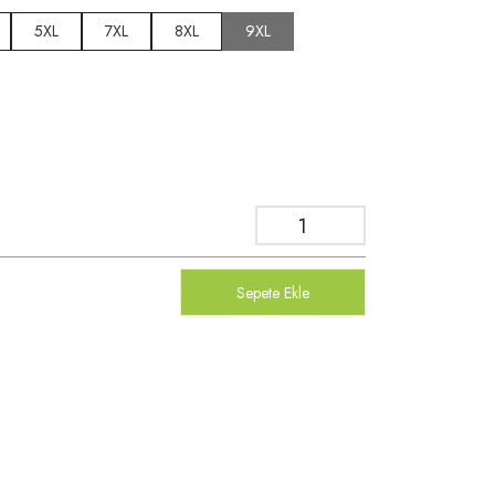
5XL
7XL
8XL
9XL
Sepete Ekle