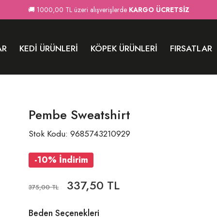
🚚 1000,00 TL üzeri alışverişlerde
KARGO ÜCRETSİZ
AR
KEDI ÜRÜNLERI
KÖPEK ÜRÜNLERI
FIRSATLAR
Pembe Sweatshirt
Stok Kodu: 9685743210929
-10% İndirim
337,50 TL
375,00 TL
Beden Seçenekleri