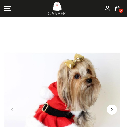
MARKALAR
0
KEDI ÜRÜNLERI
KÖPEK ÜRÜNLERI
FIRSATLAR