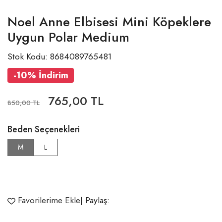
Noel Anne Elbisesi Mini Köpeklere
Uygun Polar Medium
Stok Kodu: 8684089765481
-10% İndirim
765,00 TL
850,00 TL
Beden Seçenekleri
M
L
Favorilerime Ekle
| Paylaş: