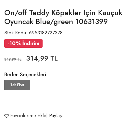
On/off Teddy Köpekler Için Kauçuk
Oyuncak Blue/green 10631399
Stok Kodu: 6953182727378
-10% İndirim
314,99 TL
349,99 TL
Beden Seçenekleri
Tek Ebat
Favorilerime Ekle
| Paylaş: