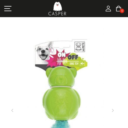
MARKALAR
0
KEDI ÜRÜNLERI
KÖPEK ÜRÜNLERI
FIRSATLAR