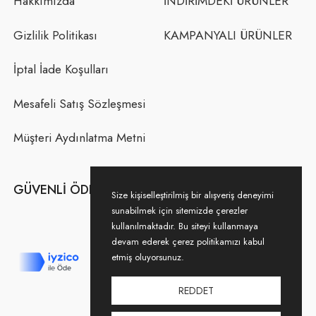
Hakkımızda
İNDİRİMDEKİ ÜRÜNLER
Gizlilik Politikası
KAMPANYALI ÜRÜNLER
İptal İade Koşulları
Mesafeli Satış Sözleşmesi
Müşteri Aydınlatma Metni
GÜVENLI ÖDEME
Size kişiselleştirilmiş bir alışveriş deneyimi
sunabilmek için sitemizde çerezler
kullanılmaktadır. Bu siteyi kullanmaya
devam ederek çerez politikamızı kabul
etmiş oluyorsunuz.
REDDET