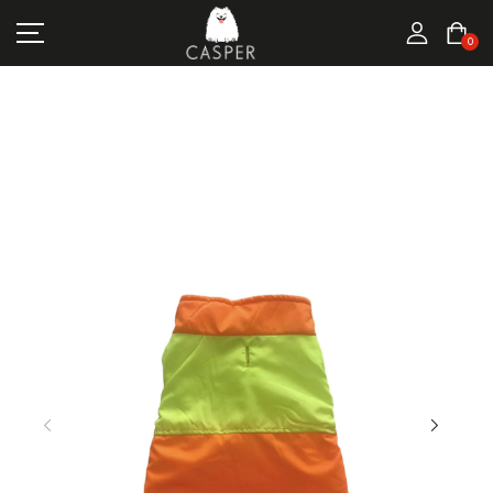
MARKALAR
0
KEDI ÜRÜNLERI
KÖPEK ÜRÜNLERI
FIRSATLAR