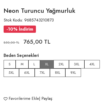
Neon Turuncu Yağmurluk
Stok Kodu: 9685743210873
-10% İndirim
765,00 TL
850,00 TL
Beden Seçenekleri
S
M
L
XL
2XL
3XL
4XL
5XL
6XL
7XL
8XL
9XL
Favorilerime Ekle
| Paylaş: