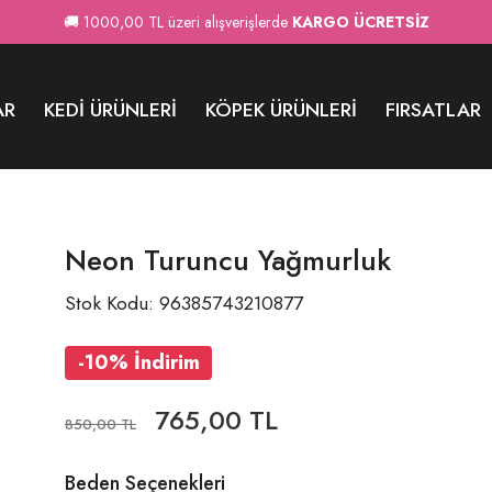
🚚 1000,00 TL üzeri alışverişlerde
KARGO ÜCRETSİZ
AR
KEDI ÜRÜNLERI
KÖPEK ÜRÜNLERI
FIRSATLAR
Neon Turuncu Yağmurluk
Stok Kodu: 96385743210877
-10% İndirim
765,00 TL
850,00 TL
Beden Seçenekleri