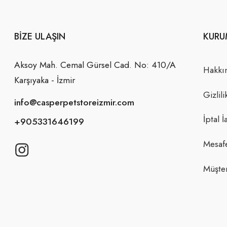
BIZE ULAŞIN
KURU
Aksoy Mah. Cemal Gürsel Cad. No: 410/A
Hakkı
Karşıyaka - İzmir
Gizlili
info@casperpetstoreizmir.com
İptal İ
+905331646199
Mesafe
Müşter