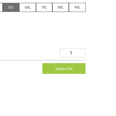
5XL
6XL
7XL
8XL
9XL
Sepete Ekle