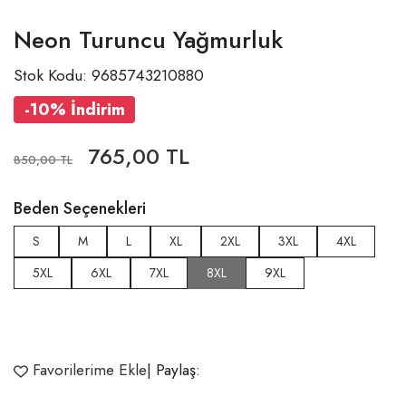
Neon Turuncu Yağmurluk
Stok Kodu: 9685743210880
-10% İndirim
765,00 TL
850,00 TL
Beden Seçenekleri
S
M
L
XL
2XL
3XL
4XL
5XL
6XL
7XL
8XL
9XL
Favorilerime Ekle
| Paylaş: