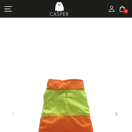
MARKALAR
0
KEDI ÜRÜNLERI
KÖPEK ÜRÜNLERI
FIRSATLAR