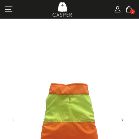
MARKALAR
0
KEDI ÜRÜNLERI
KÖPEK ÜRÜNLERI
FIRSATLAR