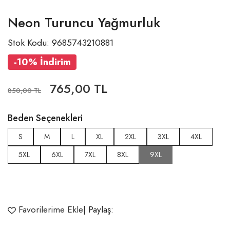
Neon Turuncu Yağmurluk
Stok Kodu: 9685743210881
-10% İndirim
765,00 TL
850,00 TL
Beden Seçenekleri
S
M
L
XL
2XL
3XL
4XL
5XL
6XL
7XL
8XL
9XL
Favorilerime Ekle
| Paylaş: