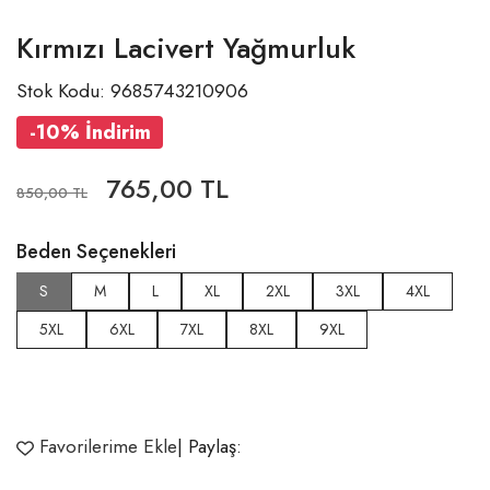
Kırmızı Lacivert Yağmurluk
Stok Kodu: 9685743210906
-10% İndirim
765,00 TL
850,00 TL
Beden Seçenekleri
S
M
L
XL
2XL
3XL
4XL
5XL
6XL
7XL
8XL
9XL
Favorilerime Ekle
| Paylaş: