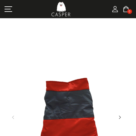
MARKALAR
0
KEDI ÜRÜNLERI
KÖPEK ÜRÜNLERI
FIRSATLAR