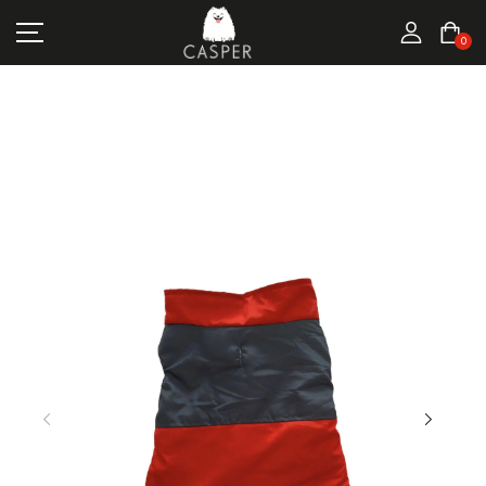
MARKALAR
0
KEDI ÜRÜNLERI
KÖPEK ÜRÜNLERI
FIRSATLAR