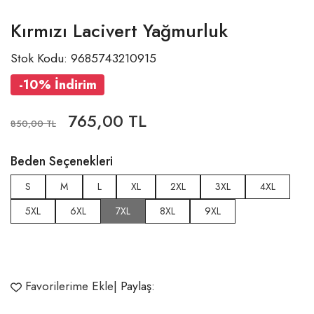
Kırmızı Lacivert Yağmurluk
Stok Kodu: 9685743210915
-10% İndirim
765,00 TL
850,00 TL
Beden Seçenekleri
S
M
L
XL
2XL
3XL
4XL
5XL
6XL
7XL
8XL
9XL
Favorilerime Ekle
| Paylaş: