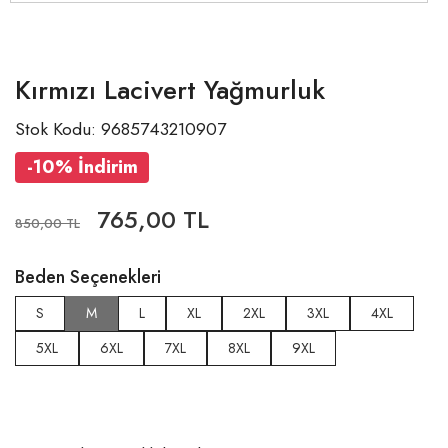
Kırmızı Lacivert Yağmurluk
Stok Kodu: 9685743210907
-10% İndirim
765,00 TL
850,00 TL
Beden Seçenekleri
S
M
L
XL
2XL
3XL
4XL
5XL
6XL
7XL
8XL
9XL