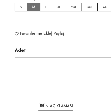
S
M
L
XL
2XL
3XL
4XL
Favorilerime Ekle
| Paylaş:
Adet
ÜRÜN AÇIKLAMASI