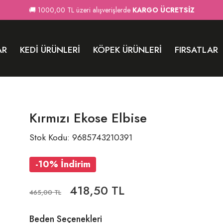
🚚 1000,00 TL üzeri alışverişlerde
KARGO ÜCRETSİZ
AR
KEDI ÜRÜNLERI
KÖPEK ÜRÜNLERI
FIRSATLAR
Kırmızı Ekose Elbise
Stok Kodu: 9685743210391
-10% İndirim
418,50 TL
465,00 TL
Beden Seçenekleri