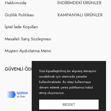
Hakkımızda
İNDİRİMDEKİ ÜRÜNLER
Gizlilik Politikası
KAMPANYALI ÜRÜNLER
İptal İade Koşulları
Mesafeli Satış Sözleşmesi
Müşteri Aydınlatma Metni
GÜVENLI ÖDEME
Size kişiselleştirilmiş bir alışveriş deneyimi
sunabilmek için sitemizde çerezler
kullanılmaktadır. Bu siteyi kullanmaya
devam ederek çerez politikamızı kabul
etmiş oluyorsunuz.
REDDET