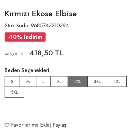
Kırmızı Ekose Elbise
Stok Kodu: 9685743210394
-10% İndirim
418,50 TL
465,00 TL
Beden Seçenekleri
S
M
L
XL
2XL
3XL
4XL
5XL
Favorilerime Ekle
| Paylaş: