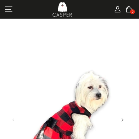
MARKALAR
0
KEDI ÜRÜNLERI
KÖPEK ÜRÜNLERI
FIRSATLAR