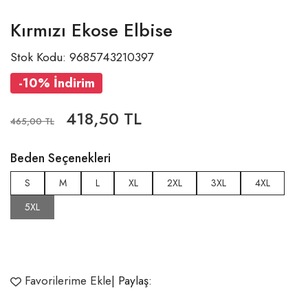
Kırmızı Ekose Elbise
Stok Kodu: 9685743210397
-10% İndirim
418,50 TL
465,00 TL
Beden Seçenekleri
S
M
L
XL
2XL
3XL
4XL
5XL
Favorilerime Ekle
| Paylaş: