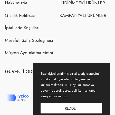
Hakkımızda
İNDİRİMDEKİ ÜRÜNLER
Gizlilik Politikası
KAMPANYALI ÜRÜNLER
İptal İade Koşulları
Mesafeli Satış Sözleşmesi
Müşteri Aydınlatma Metni
GÜVENLI ÖDEME
Size kişiselleştirilmiş bir alışveriş deneyimi
sunabilmek için sitemizde çerezler
kullanılmaktadır. Bu siteyi kullanmaya
devam ederek çerez politikamızı kabul
etmiş oluyorsunuz.
REDDET