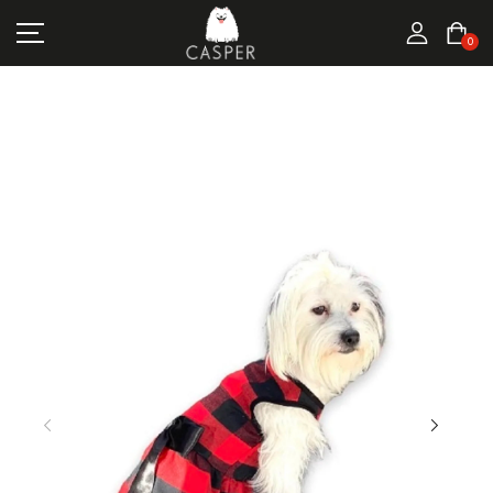
MARKALAR
0
KEDI ÜRÜNLERI
KÖPEK ÜRÜNLERI
FIRSATLAR