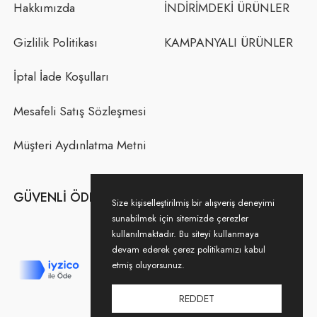
Hakkımızda
İNDİRİMDEKİ ÜRÜNLER
Gizlilik Politikası
KAMPANYALI ÜRÜNLER
İptal İade Koşulları
Mesafeli Satış Sözleşmesi
Müşteri Aydınlatma Metni
GÜVENLI ÖDEME
Size kişiselleştirilmiş bir alışveriş deneyimi
sunabilmek için sitemizde çerezler
kullanılmaktadır. Bu siteyi kullanmaya
devam ederek çerez politikamızı kabul
etmiş oluyorsunuz.
REDDET