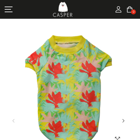
MARKALAR
0
KEDI ÜRÜNLERI
KÖPEK ÜRÜNLERI
FIRSATLAR