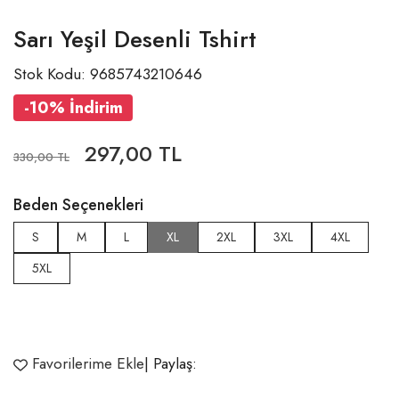
Sarı Yeşil Desenli Tshirt
Stok Kodu: 9685743210646
-10% İndirim
297,00 TL
330,00 TL
Beden Seçenekleri
S
M
L
XL
2XL
3XL
4XL
5XL
Favorilerime Ekle
| Paylaş: