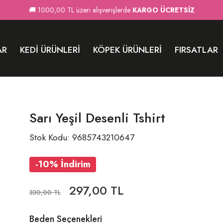
🚚 1000,00 TL üzeri alışverişlerde
KARGO ÜCRETSİZ
AR
KEDI ÜRÜNLERI
KÖPEK ÜRÜNLERI
FIRSATLAR
Sarı Yeşil Desenli Tshirt
Stok Kodu: 9685743210647
-10% İndirim
297,00 TL
330,00 TL
Beden Seçenekleri