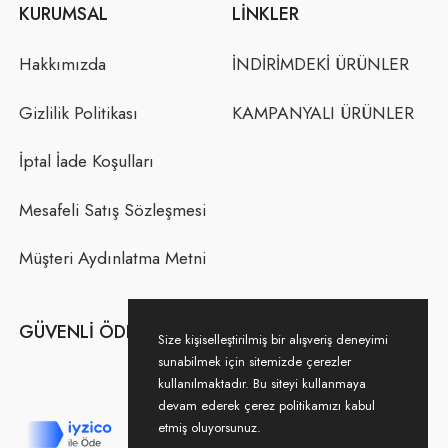
KURUMSAL
LINKLER
Hakkımızda
İNDİRİMDEKİ ÜRÜNLER
Gizlilik Politikası
KAMPANYALI ÜRÜNLER
İptal İade Koşulları
Mesafeli Satış Sözleşmesi
Müşteri Aydınlatma Metni
GÜVENLI ÖDEME
Size kişiselleştirilmiş bir alışveriş deneyimi
sunabilmek için sitemizde çerezler
kullanılmaktadır. Bu siteyi kullanmaya
devam ederek çerez politikamızı kabul
etmiş oluyorsunuz.