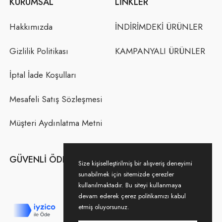
KURUMSAL
LINKLER
Hakkımızda
İNDİRİMDEKİ ÜRÜNLER
Gizlilik Politikası
KAMPANYALI ÜRÜNLER
İptal İade Koşulları
Mesafeli Satış Sözleşmesi
Müşteri Aydınlatma Metni
GÜVENLI ÖDEME
Size kişiselleştirilmiş bir alışveriş deneyimi
sunabilmek için sitemizde çerezler
kullanılmaktadır. Bu siteyi kullanmaya
devam ederek çerez politikamızı kabul
etmiş oluyorsunuz.