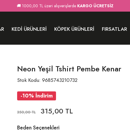
🚚 1000,00 TL üzeri alışverişlerde
KARGO ÜCRETSİZ
AR
KEDI ÜRÜNLERI
KÖPEK ÜRÜNLERI
FIRSATLAR
Neon Yeşil Tshirt Pembe Kenar
Stok Kodu: 9685743210732
-10% İndirim
315,00 TL
350,00 TL
Beden Seçenekleri