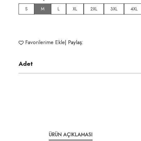
S
M
L
XL
2XL
3XL
4XL
Favorilerime Ekle
| Paylaş:
Adet
ÜRÜN AÇIKLAMASI