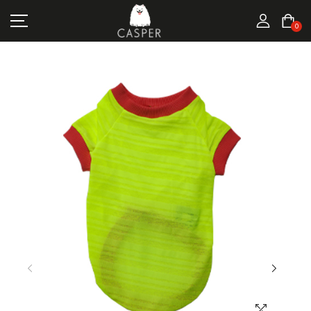
MARKALAR
0
KEDI ÜRÜNLERI
KÖPEK ÜRÜNLERI
FIRSATLAR