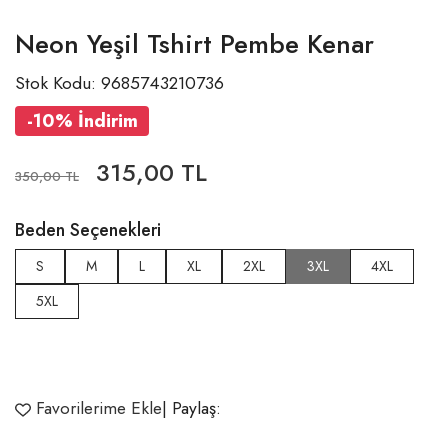
Neon Yeşil Tshirt Pembe Kenar
Stok Kodu: 9685743210736
-10% İndirim
315,00 TL
350,00 TL
Beden Seçenekleri
S
M
L
XL
2XL
3XL
4XL
5XL
Favorilerime Ekle
| Paylaş: