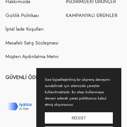
Hakkımızda
İNDİRİMDEKİ ÜRÜNLER
Gizlilik Politikası
KAMPANYALI ÜRÜNLER
İptal İade Koşulları
Mesafeli Satış Sözleşmesi
Müşteri Aydınlatma Metni
GÜVENLI ÖDEME
Size kişiselleştirilmiş bir alışveriş deneyimi
sunabilmek için sitemizde çerezler
kullanılmaktadır. Bu siteyi kullanmaya
devam ederek çerez politikamızı kabul
etmiş oluyorsunuz.
REDDET