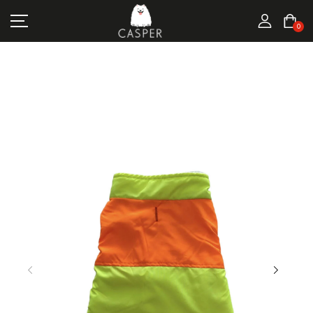
MARKALAR
0
KEDI ÜRÜNLERI
KÖPEK ÜRÜNLERI
FIRSATLAR