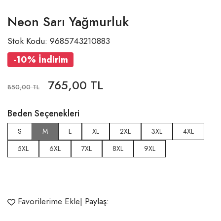
Neon Sarı Yağmurluk
Stok Kodu: 9685743210883
-10% İndirim
765,00 TL
850,00 TL
Beden Seçenekleri
S
M
L
XL
2XL
3XL
4XL
5XL
6XL
7XL
8XL
9XL
Favorilerime Ekle
| Paylaş: