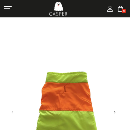
MARKALAR
0
KEDI ÜRÜNLERI
KÖPEK ÜRÜNLERI
FIRSATLAR