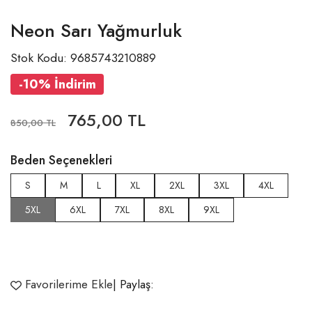
Neon Sarı Yağmurluk
Stok Kodu: 9685743210889
-10% İndirim
765,00 TL
850,00 TL
Beden Seçenekleri
S
M
L
XL
2XL
3XL
4XL
5XL
6XL
7XL
8XL
9XL
Favorilerime Ekle
| Paylaş: