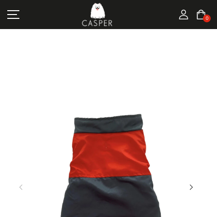
MARKALAR
0
KEDI ÜRÜNLERI
KÖPEK ÜRÜNLERI
FIRSATLAR