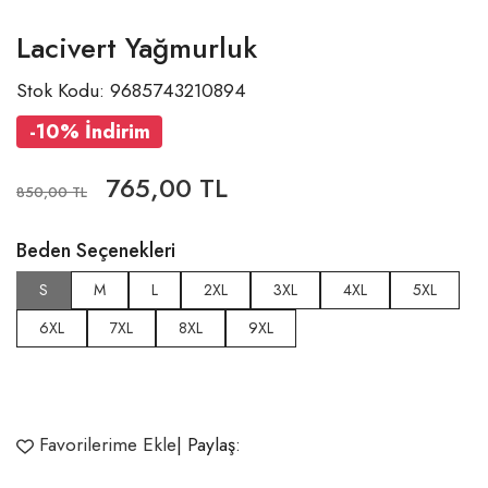
Lacivert Yağmurluk
Stok Kodu: 9685743210894
-10% İndirim
765,00 TL
850,00 TL
Beden Seçenekleri
S
M
L
2XL
3XL
4XL
5XL
6XL
7XL
8XL
9XL
Favorilerime Ekle
| Paylaş: