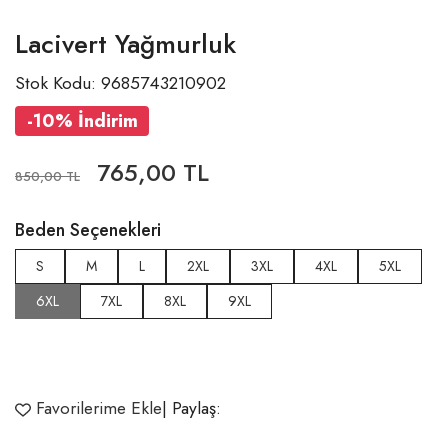
Lacivert Yağmurluk
Stok Kodu: 9685743210902
-10% İndirim
765,00 TL
850,00 TL
Beden Seçenekleri
S
M
L
2XL
3XL
4XL
5XL
6XL
7XL
8XL
9XL
Favorilerime Ekle
| Paylaş: