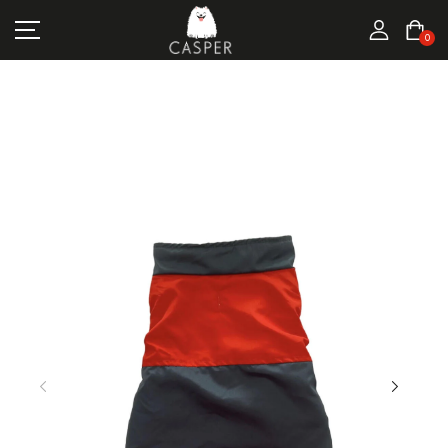
MARKALAR
0
KEDI ÜRÜNLERI
KÖPEK ÜRÜNLERI
FIRSATLAR