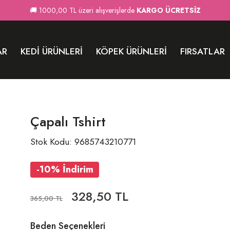
🚚 1000,00 TL üzeri alışverişlerde
KARGO ÜCRETSİZ
AR
KEDI ÜRÜNLERI
KÖPEK ÜRÜNLERI
FIRSATLAR
Çapalı Tshirt
Stok Kodu: 9685743210771
-10% İndirim
328,50 TL
365,00 TL
Beden Seçenekleri