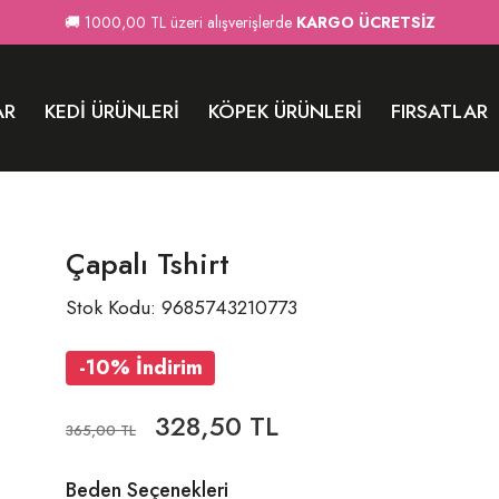
🚚 1000,00 TL üzeri alışverişlerde
KARGO ÜCRETSİZ
AR
KEDI ÜRÜNLERI
KÖPEK ÜRÜNLERI
FIRSATLAR
Çapalı Tshirt
Stok Kodu: 9685743210773
-10% İndirim
328,50 TL
365,00 TL
Beden Seçenekleri