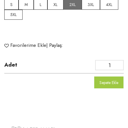
S
M
L
XL
2XL
3XL
4XL
5XL
Favorilerime Ekle
| Paylaş:
Adet
Sepete Ekle