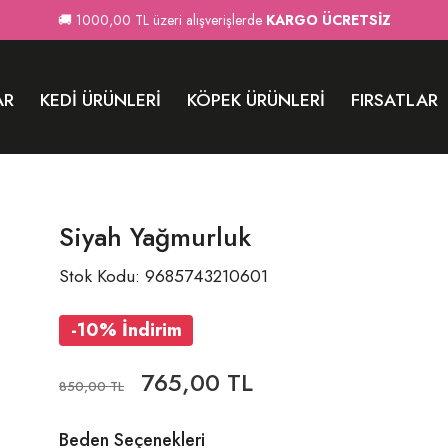
🚚 1000,00 TL üzeri alışverişlerde
KARGO ÜCRETSİZ
AR
KEDI ÜRÜNLERI
KÖPEK ÜRÜNLERI
FIRSATLAR
Siyah Yağmurluk
Stok Kodu: 9685743210601
-10% İndirim
765,00 TL
850,00 TL
Beden Seçenekleri