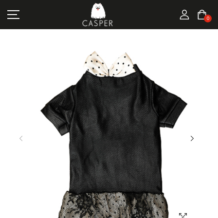
MARKALAR
0
KEDI ÜRÜNLERI
KÖPEK ÜRÜNLERI
FIRSATLAR