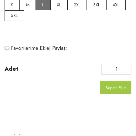
S
M
L
XL
2XL
3XL
4XL
5XL
Favorilerime Ekle
| Paylaş:
Adet
Sepete Ekle