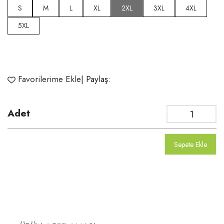
S
M
L
XL
2XL
3XL
4XL
5XL
Favorilerime Ekle
| Paylaş:
Adet
Sepete Ekle