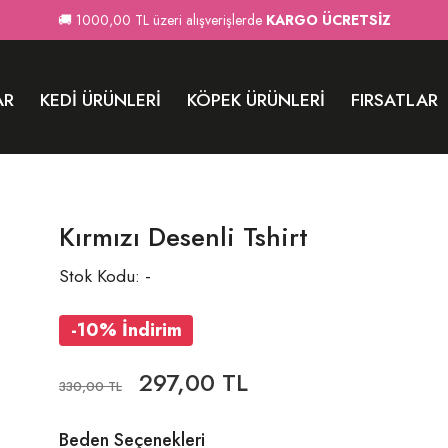
🚚 1000,00 TL üzeri alışverişlerde
KARGO ÜCRETSİZ
AR
KEDI ÜRÜNLERI
KÖPEK ÜRÜNLERI
FIRSATLAR
Kırmızı Desenli Tshirt
Stok Kodu: -
-10% İndirim
297,00 TL
330,00 TL
Beden Seçenekleri