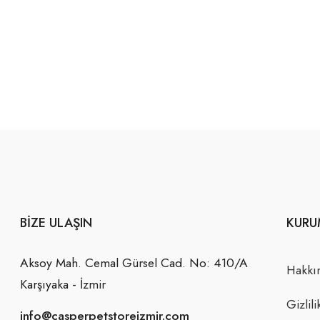
BIZE ULAŞIN
KURU
Aksoy Mah. Cemal Gürsel Cad. No: 410/A
Hakkı
Karşıyaka - İzmir
Gizlili
info@casperpetstoreizmir.com