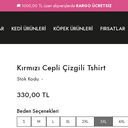
🚚 1000,00 TL üzeri alışverişlerde
KARGO ÜCRETSİZ
AR
KEDI ÜRÜNLERI
KÖPEK ÜRÜNLERI
FIRSATLAR
Kırmızı Cepli Çizgili Tshirt
Stok Kodu: -
330,00 TL
Beden Seçenekleri
S
M
L
XL
2XL
3XL
4XL