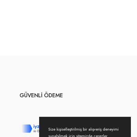
GÜVENLI ÖDEME
Size kişiselleştirilmiş bir alışveriş deneyimi
sunabilmek için sitemizde çerezler