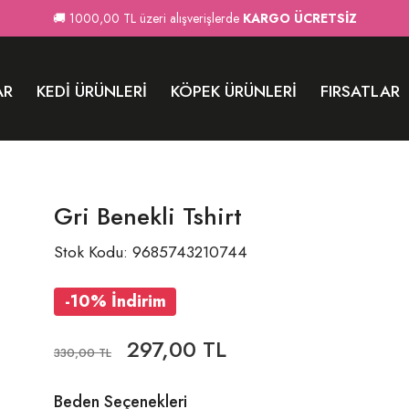
🚚 1000,00 TL üzeri alışverişlerde
KARGO ÜCRETSİZ
AR
KEDI ÜRÜNLERI
KÖPEK ÜRÜNLERI
FIRSATLAR
Gri Benekli Tshirt
Stok Kodu: 9685743210744
-10% İndirim
297,00 TL
330,00 TL
Beden Seçenekleri