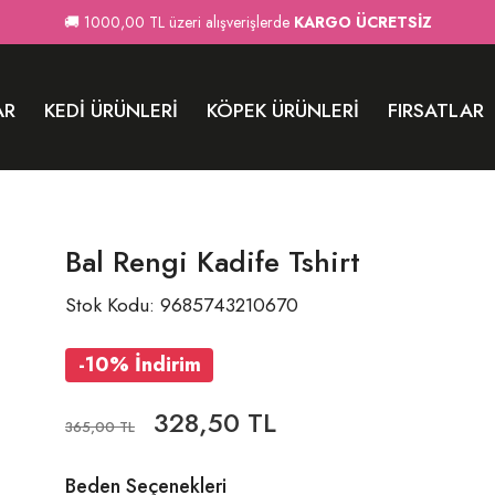
🚚 1000,00 TL üzeri alışverişlerde
KARGO ÜCRETSİZ
AR
KEDI ÜRÜNLERI
KÖPEK ÜRÜNLERI
FIRSATLAR
Bal Rengi Kadife Tshirt
Stok Kodu: 9685743210670
-10% İndirim
328,50 TL
365,00 TL
Beden Seçenekleri